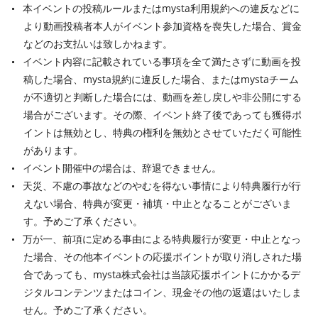
本イベントの投稿ルールまたはmysta利用規約への違反などに
より動画投稿者本人がイベント参加資格を喪失した場合、賞金
などのお支払いは致しかねます。
イベント内容に記載されている事項を全て満たさずに動画を投
稿した場合、mysta規約に違反した場合、またはmystaチーム
が不適切と判断した場合には、動画を差し戻しや非公開にする
場合がございます。その際、イベント終了後であっても獲得ポ
イントは無効とし、特典の権利を無効とさせていただく可能性
があります。
イベント開催中の場合は、辞退できません。
天災、不慮の事故などのやむを得ない事情により特典履行が行
えない場合、特典が変更・補填・中止となることがございま
す。予めご了承ください。
万が一、前項に定める事由による特典履行が変更・中止となっ
た場合、その他本イベントの応援ポイントが取り消しされた場
合であっても、mysta株式会社は当該応援ポイントにかかるデ
ジタルコンテンツまたはコイン、現金その他の返還はいたしま
せん。予めご了承ください。