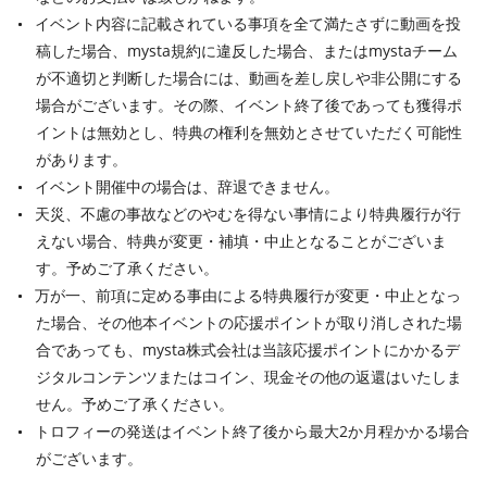
イベント内容に記載されている事項を全て満たさずに動画を投
稿した場合、mysta規約に違反した場合、またはmystaチーム
が不適切と判断した場合には、動画を差し戻しや非公開にする
場合がございます。その際、イベント終了後であっても獲得ポ
イントは無効とし、特典の権利を無効とさせていただく可能性
があります。
イベント開催中の場合は、辞退できません。
天災、不慮の事故などのやむを得ない事情により特典履行が行
えない場合、特典が変更・補填・中止となることがございま
す。予めご了承ください。
万が一、前項に定める事由による特典履行が変更・中止となっ
た場合、その他本イベントの応援ポイントが取り消しされた場
合であっても、mysta株式会社は当該応援ポイントにかかるデ
ジタルコンテンツまたはコイン、現金その他の返還はいたしま
せん。予めご了承ください。
トロフィーの発送はイベント終了後から最大2か月程かかる場合
がございます。