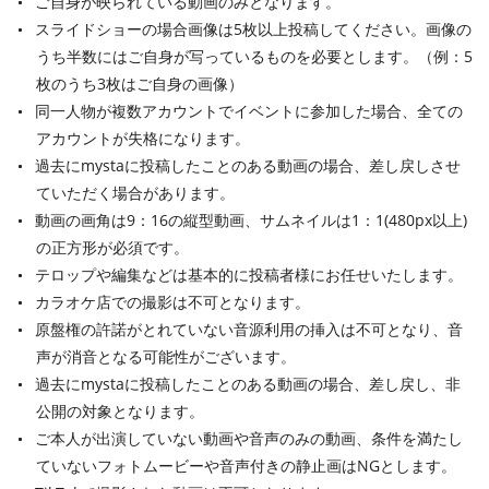
ご自身が映られている動画のみとなります。
スライドショーの場合画像は5枚以上投稿してください。画像の
うち半数にはご自身が写っているものを必要とします。（例：5
枚のうち3枚はご自身の画像）
同一人物が複数アカウントでイベントに参加した場合、全ての
アカウントが失格になります。
過去にmystaに投稿したことのある動画の場合、差し戻しさせ
ていただく場合があります。
動画の画角は9：16の縦型動画、サムネイルは1：1(480px以上)
の正方形が必須です。
テロップや編集などは基本的に投稿者様にお任せいたします。
カラオケ店での撮影は不可となります。
原盤権の許諾がとれていない音源利用の挿入は不可となり、音
声が消音となる可能性がございます。
過去にmystaに投稿したことのある動画の場合、差し戻し、非
公開の対象となります。
ご本人が出演していない動画や音声のみの動画、条件を満たし
ていないフォトムービーや音声付きの静止画はNGとします。