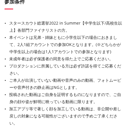
参加条件
スタースカウト総選挙2022 in Summer【中学生以下/高校生以
上】各部門ファイナリストの方。
本イベントは兄弟・姉妹ともに小学生以下の場合におきまし
て、2人1組アカウントでの参加OKとなります。(※どちらかが
中学生以上の場合は1人1アカウントでの参加となります)
未成年者は必ず保護者の同意を得た上でご応募ください。
プロダクションに所属している方は必ず許諾を得てご応募くだ
さい。
ご本人が出演していない動画や音声のみの動画、フォトムービ
ーや音声付きの静止画はNGとします。
投稿された動画はご自身を証明するものになりますので、ご自
身の顔や姿が鮮明に映っている動画に限ります。
加工アプリ等で著しく顔を加工している動画は、非公開や差し
戻しの対象になる可能性がございますので予めご了承くださ
い。