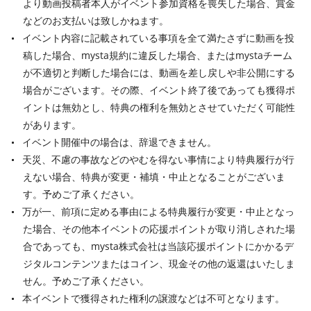
より動画投稿者本人がイベント参加資格を喪失した場合、賞金
などのお支払いは致しかねます。
イベント内容に記載されている事項を全て満たさずに動画を投
稿した場合、mysta規約に違反した場合、またはmystaチーム
が不適切と判断した場合には、動画を差し戻しや非公開にする
場合がございます。その際、イベント終了後であっても獲得ポ
イントは無効とし、特典の権利を無効とさせていただく可能性
があります。
イベント開催中の場合は、辞退できません。
天災、不慮の事故などのやむを得ない事情により特典履行が行
えない場合、特典が変更・補填・中止となることがございま
す。予めご了承ください。
万が一、前項に定める事由による特典履行が変更・中止となっ
た場合、その他本イベントの応援ポイントが取り消しされた場
合であっても、mysta株式会社は当該応援ポイントにかかるデ
ジタルコンテンツまたはコイン、現金その他の返還はいたしま
せん。予めご了承ください。
本イベントで獲得された権利の譲渡などは不可となります。