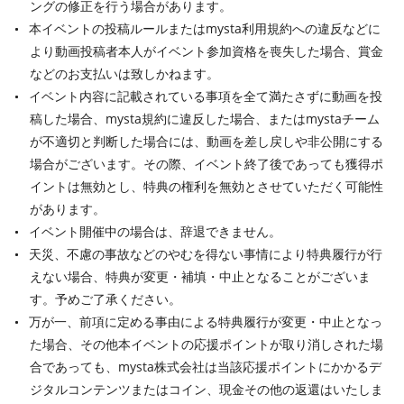
ングの修正を行う場合があります。
本イベントの投稿ルールまたはmysta利用規約への違反などに
より動画投稿者本人がイベント参加資格を喪失した場合、賞金
などのお支払いは致しかねます。
イベント内容に記載されている事項を全て満たさずに動画を投
稿した場合、mysta規約に違反した場合、またはmystaチーム
が不適切と判断した場合には、動画を差し戻しや非公開にする
場合がございます。その際、イベント終了後であっても獲得ポ
イントは無効とし、特典の権利を無効とさせていただく可能性
があります。
イベント開催中の場合は、辞退できません。
天災、不慮の事故などのやむを得ない事情により特典履行が行
えない場合、特典が変更・補填・中止となることがございま
す。予めご了承ください。
万が一、前項に定める事由による特典履行が変更・中止となっ
た場合、その他本イベントの応援ポイントが取り消しされた場
合であっても、mysta株式会社は当該応援ポイントにかかるデ
ジタルコンテンツまたはコイン、現金その他の返還はいたしま