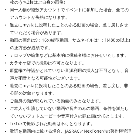
枚のうち3枚はご自身の画像）
同一人物が複数アカウントでイベントに参加した場合、全ての
アカウントが失格になります。
過去にmystaに投稿したことのある動画の場合、差し戻しさせ
ていただく場合があります。
動画の画角は9：16の縦型動画、サムネイルは1：1(480px以上)
の正方形が必須です。
テロップや編集などは基本的に投稿者様にお任せいたします。
カラオケ店での撮影は不可となります。
原盤権の許諾がとれていない音源利用の挿入は不可となり、音
声が消音となる可能性がございます。
過去にmystaに投稿したことのある動画の場合、差し戻し、非
公開の対象となります。
ご自身の顔が映られている動画のみとなります。
ご本人が出演していない動画や音声のみの動画、条件を満たし
ていないフォトムービーや音声付きの静止画はNGとします。
TikTokで撮影された動画は不可となります。
歌詞を動画内に載せる場合、JASRACとNexToneでの著作権管理