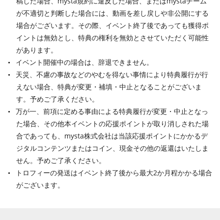
稿した場合、mysta規約に違反した場合、またはmystaチーム
が不適切と判断した場合には、動画を差し戻しや非公開にする
場合がございます。その際、イベント終了後であっても獲得ポ
イントは無効とし、特典の権利を無効とさせていただく可能性
があります。
イベント開催中の場合は、辞退できません。
天災、不慮の事故などのやむを得ない事情により特典履行が行
えない場合、特典が変更・補填・中止となることがございま
す。予めご了承ください。
万が一、前項に定める事由による特典履行が変更・中止となっ
た場合、その他本イベントの応援ポイントが取り消しされた場
合であっても、mysta株式会社は当該応援ポイントにかかるデ
ジタルコンテンツまたはコイン、現金その他の返還はいたしま
せん。予めご了承ください。
トロフィーの発送はイベント終了後から最大2か月程かかる場合
がございます。