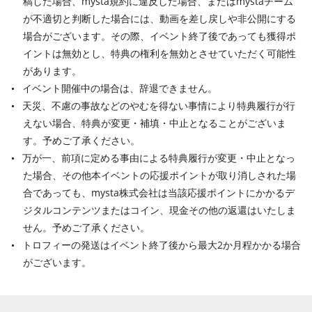
稿した場合、mysta規約に違反した場合、またはmystaチーム
が不適切と判断した場合には、動画を差し戻しや非公開にする
場合がございます。その際、イベント終了後であっても獲得ポ
イントは無効とし、特典の権利を無効とさせていただく可能性
があります。
イベント開催中の場合は、辞退できません。
天災、不慮の事故などのやむを得ない事情により特典履行が行
えない場合、特典が変更・補填・中止となることがございま
す。予めご了承ください。
万が一、前項に定める事由による特典履行が変更・中止となっ
た場合、その他本イベントの応援ポイントが取り消しされた場
合であっても、mysta株式会社は当該応援ポイントにかかるデ
ジタルコンテンツまたはコイン、現金その他の返還はいたしま
せん。予めご了承ください。
トロフィーの発送はイベント終了後から最大2か月程かかる場合
がございます。