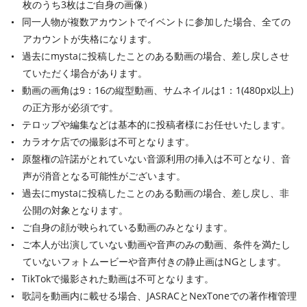
枚のうち3枚はご自身の画像）
同一人物が複数アカウントでイベントに参加した場合、全ての
アカウントが失格になります。
過去にmystaに投稿したことのある動画の場合、差し戻しさせ
ていただく場合があります。
動画の画角は9：16の縦型動画、サムネイルは1：1(480px以上)
の正方形が必須です。
テロップや編集などは基本的に投稿者様にお任せいたします。
カラオケ店での撮影は不可となります。
原盤権の許諾がとれていない音源利用の挿入は不可となり、音
声が消音となる可能性がございます。
過去にmystaに投稿したことのある動画の場合、差し戻し、非
公開の対象となります。
ご自身の顔が映られている動画のみとなります。
ご本人が出演していない動画や音声のみの動画、条件を満たし
ていないフォトムービーや音声付きの静止画はNGとします。
TikTokで撮影された動画は不可となります。
歌詞を動画内に載せる場合、JASRACとNexToneでの著作権管理