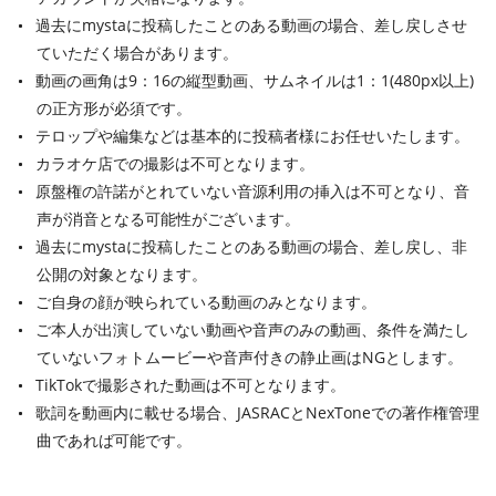
過去にmystaに投稿したことのある動画の場合、差し戻しさせ
ていただく場合があります。
動画の画角は9：16の縦型動画、サムネイルは1：1(480px以上)
の正方形が必須です。
テロップや編集などは基本的に投稿者様にお任せいたします。
カラオケ店での撮影は不可となります。
原盤権の許諾がとれていない音源利用の挿入は不可となり、音
声が消音となる可能性がございます。
過去にmystaに投稿したことのある動画の場合、差し戻し、非
公開の対象となります。
ご自身の顔が映られている動画のみとなります。
ご本人が出演していない動画や音声のみの動画、条件を満たし
ていないフォトムービーや音声付きの静止画はNGとします。
TikTokで撮影された動画は不可となります。
歌詞を動画内に載せる場合、JASRACとNexToneでの著作権管理
曲であれば可能です。