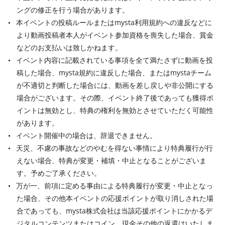
ングの修正を行う場合があります。
本イベントの投稿ルールまたはmysta利用規約への違反などに
より動画投稿者本人がイベント参加資格を喪失した場合、賞金
などのお支払いは致しかねます。
イベント内容に記載されている事項を全て満たさずに動画を投
稿した場合、mysta規約に違反した場合、またはmystaチーム
が不適切と判断した場合には、動画を差し戻しや非公開にする
場合がございます。その際、イベント終了後であっても獲得ポ
イントは無効とし、特典の権利を無効とさせていただく可能性
があります。
イベント開催中の場合は、辞退できません。
天災、不慮の事故などのやむを得ない事情により特典履行が行
えない場合、特典が変更・補填・中止となることがございま
す。予めご了承ください。
万が一、前項に定める事由による特典履行が変更・中止となっ
た場合、その他本イベントの応援ポイントが取り消しされた場
合であっても、mysta株式会社は当該応援ポイントにかかるデ
ジタルコンテンツまたはコイン、現金その他の返還はいたしま