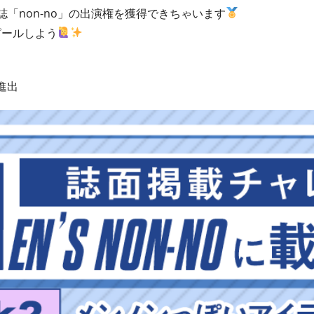
「non-no」の出演権を獲得できちゃいます
ピールしよう
K進出