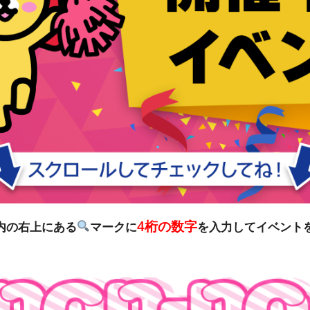
4桁の数字
リ内の右上にある
マークに
を入力してイベント