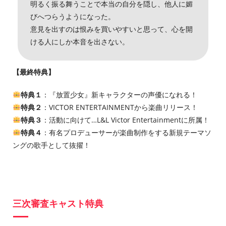
明るく振る舞うことで本当の自分を隠し、他人に媚
びへつらうようになった。
意見を出すのは恨みを買いやすいと思って、心を開
ける人にしか本音を出さない。
【最終特典】
特典１
：『放置少女』新キャラクターの声優になれる！
特典２
：VICTOR ENTERTAINMENTから楽曲リリース！
特典３
：活動に向けて…L&L Victor Entertainmentに所属！
特典４
：有名プロデューサーが楽曲制作をする新規テーマソ
ングの歌手として抜擢！
三次審査キャスト特典