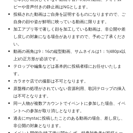
ビーや音声付きの静止画はNGとします。
投稿された動画はご自身を証明するものになりますので、ご
自身の顔や姿が鮮明に映っている動画に限ります。
加工アプリ等で著しく顔を加工している動画は、非公開や差
し戻しの対象になる場合がありますので、予めご了承くださ
い。
動画の画角は9：16の縦型動画、サムネイルは1：1(480px以
上)の正方形が必須です。
テロップや編集などは基本的に投稿者様にお任せいたしま
す。
カラオケ店での撮影は不可となります。
原盤権の処理がされていない音源利用、歌詞テロップの挿入
は不可となります。
同一人物が複数アカウントでイベントに参加した場合、イベ
ントへの参加が取り消しとなります。
過去にmystaに投稿したことのある動画の場合、差し戻し、
非公開の対象となります。
イベント開催中/終了後に関わらず、特典対象者が投稿ルー