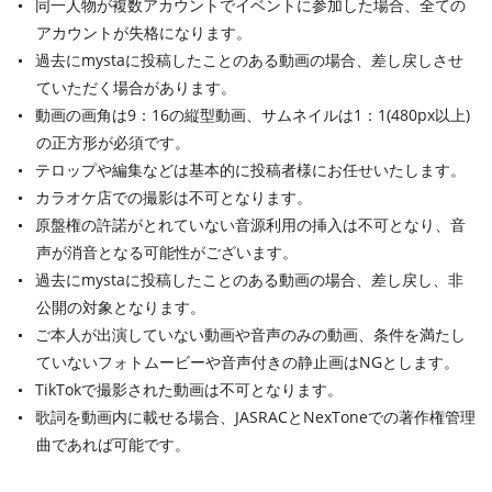
同一人物が複数アカウントでイベントに参加した場合、全ての
アカウントが失格になります。
過去にmystaに投稿したことのある動画の場合、差し戻しさせ
ていただく場合があります。
動画の画角は9：16の縦型動画、サムネイルは1：1(480px以上)
の正方形が必須です。
テロップや編集などは基本的に投稿者様にお任せいたします。
カラオケ店での撮影は不可となります。
原盤権の許諾がとれていない音源利用の挿入は不可となり、音
声が消音となる可能性がございます。
過去にmystaに投稿したことのある動画の場合、差し戻し、非
公開の対象となります。
ご本人が出演していない動画や音声のみの動画、条件を満たし
ていないフォトムービーや音声付きの静止画はNGとします。
TikTokで撮影された動画は不可となります。
歌詞を動画内に載せる場合、JASRACとNexToneでの著作権管理
曲であれば可能です。