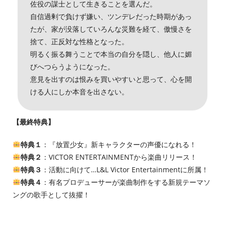
佐役の謀士として生きることを選んだ。
自信過剰で負けず嫌い、ツンデレだった時期があっ
たが、家が没落していろんな災難を経て、傲慢さを
捨て、正反対な性格となった。
明るく振る舞うことで本当の自分を隠し、他人に媚
びへつらうようになった。
意見を出すのは恨みを買いやすいと思って、心を開
ける人にしか本音を出さない。
【最終特典】
特典１
：『放置少女』新キャラクターの声優になれる！
特典２
：VICTOR ENTERTAINMENTから楽曲リリース！
特典３
：活動に向けて…L&L Victor Entertainmentに所属！
特典４
：有名プロデューサーが楽曲制作をする新規テーマソ
ングの歌手として抜擢！