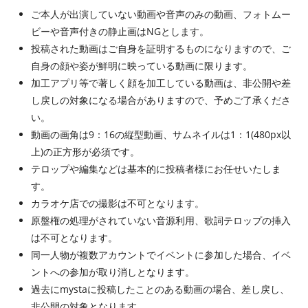
ご本人が出演していない動画や音声のみの動画、フォトムー
ビーや音声付きの静止画はNGとします。
投稿された動画はご自身を証明するものになりますので、ご
自身の顔や姿が鮮明に映っている動画に限ります。
加工アプリ等で著しく顔を加工している動画は、非公開や差
し戻しの対象になる場合がありますので、予めご了承くださ
い。
動画の画角は9：16の縦型動画、サムネイルは1：1(480px以
上)の正方形が必須です。
テロップや編集などは基本的に投稿者様にお任せいたしま
す。
カラオケ店での撮影は不可となります。
原盤権の処理がされていない音源利用、歌詞テロップの挿入
は不可となります。
同一人物が複数アカウントでイベントに参加した場合、イベ
ントへの参加が取り消しとなります。
過去にmystaに投稿したことのある動画の場合、差し戻し、
非公開の対象となります。