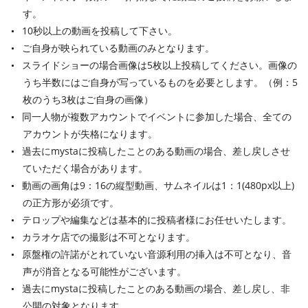
す。
10秒以上の動画を投稿して下さい。
ご自身が映られている動画のみとなります。
スライドショーの場合画像は5枚以上投稿してください。画像の
うち半数にはご自身が写っているものを必要とします。（例：5
枚のうち3枚はご自身の画像）
同一人物が複数アカウントでイベントに参加した場合、全ての
アカウントが失格になります。
過去にmystaに投稿したことのある動画の場合、差し戻しさせ
ていただく場合があります。
動画の画角は9：16の縦型動画、サムネイルは1：1(480px以上)
の正方形が必須です。
テロップや編集などは基本的に投稿者様にお任せいたします。
カラオケ店での撮影は不可となります。
原盤権の許諾がとれていない音源利用の挿入は不可となり、音
声が消音となる可能性がございます。
過去にmystaに投稿したことのある動画の場合、差し戻し、非
公開の対象となります。