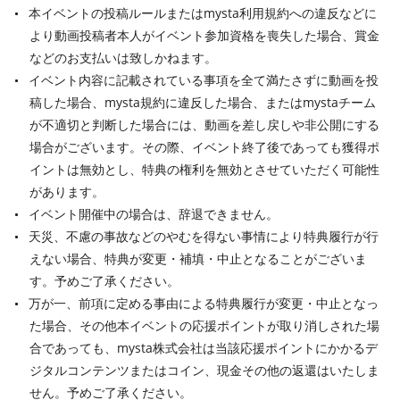
本イベントの投稿ルールまたはmysta利用規約への違反などに
より動画投稿者本人がイベント参加資格を喪失した場合、賞金
などのお支払いは致しかねます。
イベント内容に記載されている事項を全て満たさずに動画を投
稿した場合、mysta規約に違反した場合、またはmystaチーム
が不適切と判断した場合には、動画を差し戻しや非公開にする
場合がございます。その際、イベント終了後であっても獲得ポ
イントは無効とし、特典の権利を無効とさせていただく可能性
があります。
イベント開催中の場合は、辞退できません。
天災、不慮の事故などのやむを得ない事情により特典履行が行
えない場合、特典が変更・補填・中止となることがございま
す。予めご了承ください。
万が一、前項に定める事由による特典履行が変更・中止となっ
た場合、その他本イベントの応援ポイントが取り消しされた場
合であっても、mysta株式会社は当該応援ポイントにかかるデ
ジタルコンテンツまたはコイン、現金その他の返還はいたしま
せん。予めご了承ください。