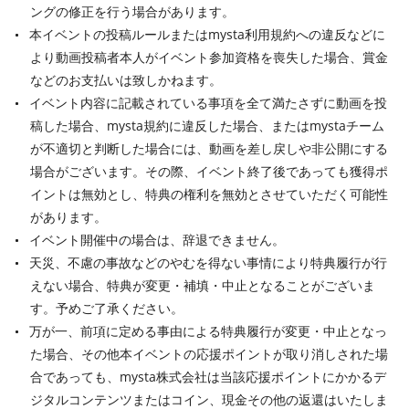
ングの修正を行う場合があります。
本イベントの投稿ルールまたはmysta利用規約への違反などに
より動画投稿者本人がイベント参加資格を喪失した場合、賞金
などのお支払いは致しかねます。
イベント内容に記載されている事項を全て満たさずに動画を投
稿した場合、mysta規約に違反した場合、またはmystaチーム
が不適切と判断した場合には、動画を差し戻しや非公開にする
場合がございます。その際、イベント終了後であっても獲得ポ
イントは無効とし、特典の権利を無効とさせていただく可能性
があります。
イベント開催中の場合は、辞退できません。
天災、不慮の事故などのやむを得ない事情により特典履行が行
えない場合、特典が変更・補填・中止となることがございま
す。予めご了承ください。
万が一、前項に定める事由による特典履行が変更・中止となっ
た場合、その他本イベントの応援ポイントが取り消しされた場
合であっても、mysta株式会社は当該応援ポイントにかかるデ
ジタルコンテンツまたはコイン、現金その他の返還はいたしま