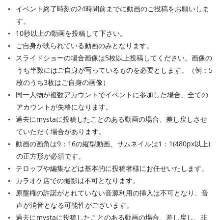
イベント終了時刻の24時間前までに動画のご投稿をお願いしま
す。
10秒以上の動画を投稿して下さい。
ご自身が映られている動画のみとなります。
スライドショーの場合画像は5枚以上投稿してください。画像の
うち半数にはご自身が写っているものを必要とします。（例：5
枚のうち3枚はご自身の画像）
同一人物が複数アカウントでイベントに参加した場合、全ての
アカウントが失格になります。
過去にmystaに投稿したことのある動画の場合、差し戻しさせ
ていただく場合があります。
動画の画角は9：16の縦型動画、サムネイルは1：1(480px以上)
の正方形が必須です。
テロップや編集などは基本的に投稿者様にお任せいたします。
カラオケ店での撮影は不可となります。
原盤権の許諾がとれていない音源利用の挿入は不可となり、音
声が消音となる可能性がございます。
過去にmystaに投稿したことのある動画の場合、差し戻し、非