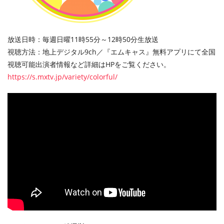
放送日時：毎週日曜11時55分～12時50分生放送
視聴方法：地上デジタル9ch／『エムキャス』無料アプリにて全国
視聴可能 出演者情報など詳細はHPをご覧ください。
https://s.mxtv.jp/variety/colorful/