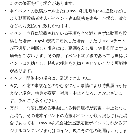
ングの修正を行う場合があります。
本イベントの投稿ルールまたはmysta利用規約への違反などに
より動画投稿者本人がイベント参加資格を喪失した場合、賞金
などのお支払いは致しかねます。
イベント内容に記載されている事項を全て満たさずに動画を投
稿した場合、mysta規約に違反した場合、またはmystaチーム
が不適切と判断した場合には、動画を差し戻しや非公開にする
場合がございます。その際、イベント終了後であっても獲得ポ
イントは無効とし、特典の権利を無効とさせていただく可能性
があります。
イベント開催中の場合は、辞退できません。
天災、不慮の事故などのやむを得ない事情により特典履行が行
えない場合、特典が変更・補填・中止となることがございま
す。予めご了承ください。
万が一、前項に定める事由による特典履行が変更・中止となっ
た場合、その他本イベントの応援ポイントが取り消しされた場
合であっても、mysta株式会社は当該応援ポイントにかかるデ
ジタルコンテンツまたはコイン、現金その他の返還はいたしま