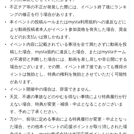
不正チア等の不正が発覚した際には、イベント終了後にランキ
ングの修正を行う場合があります。
本イベントの投稿ルールまたはmysta利用規約への違反などに
より動画投稿者本人がイベント参加資格を喪失した場合、賞金
などのお支払いは致しかねます。
イベント内容に記載されている事項を全て満たさずに動画を投
稿した場合、mysta規約に違反した場合、またはmystaチーム
が不適切と判断した場合には、動画を差し戻しや非公開にする
場合がございます。その際、イベント終了後であっても獲得ポ
イントは無効とし、特典の権利を無効とさせていただく可能性
があります。
イベント開催中の場合は、辞退できません。
天災、不慮の事故などのやむを得ない事情により特典履行が行
えない場合、特典が変更・補填・中止となることがございま
す。予めご了承ください。
万が一、前項に定める事由による特典履行が変更・中止となっ
た場合、その他本イベントの応援ポイントが取り消しされた場
合であっても、mysta株式会社は当該応援ポイントにかかるデ