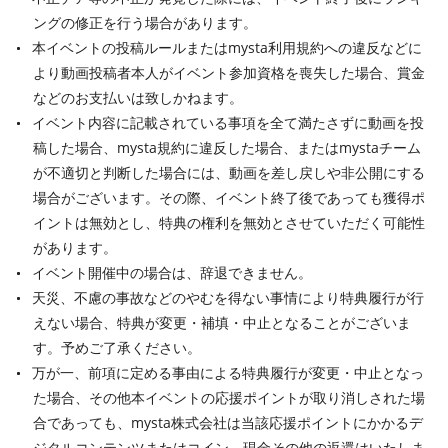
ングの修正を行う場合があります。
本イベントの投稿ルールまたはmysta利用規約への違反などに
より動画投稿者本人がイベント参加資格を喪失した場合、賞金
などのお支払いは致しかねます。
イベント内容に記載されている事項を全て満たさずに動画を投
稿した場合、mysta規約に違反した場合、またはmystaチーム
が不適切と判断した場合には、動画を差し戻しや非公開にする
場合がございます。その際、イベント終了後であっても獲得ポ
イントは無効とし、特典の権利を無効とさせていただく可能性
があります。
イベント開催中の場合は、辞退できません。
天災、不慮の事故などのやむを得ない事情により特典履行が行
えない場合、特典が変更・補填・中止となることがございま
す。予めご了承ください。
万が一、前項に定める事由による特典履行が変更・中止となっ
た場合、その他本イベントの応援ポイントが取り消しされた場
合であっても、mysta株式会社は当該応援ポイントにかかるデ
ジタルコンテンツまたはコイン、現金その他の返還はいたしま