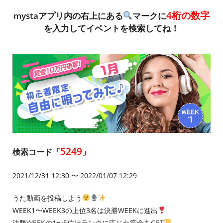
4桁の数字
mystaアプリ内の右上にある
マークに
を入力してイベントを検索してね！
5249
検索コード「
」
2021/12/31 12:30 〜 2022/01/07 12:29
うた動画を投稿しよう
WEEK1〜WEEK3の上位3名は決勝WEEKに進出
決勝WEEKの1〜5位はランクに応じた賞金をGET