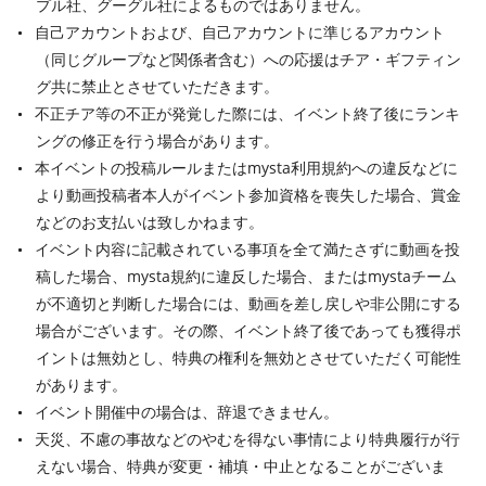
プル社、グーグル社によるものではありません。
自己アカウントおよび、自己アカウントに準じるアカウント
（同じグループなど関係者含む）への応援はチア・ギフティン
グ共に禁止とさせていただきます。
不正チア等の不正が発覚した際には、イベント終了後にランキ
ングの修正を行う場合があります。
本イベントの投稿ルールまたはmysta利用規約への違反などに
より動画投稿者本人がイベント参加資格を喪失した場合、賞金
などのお支払いは致しかねます。
イベント内容に記載されている事項を全て満たさずに動画を投
稿した場合、mysta規約に違反した場合、またはmystaチーム
が不適切と判断した場合には、動画を差し戻しや非公開にする
場合がございます。その際、イベント終了後であっても獲得ポ
イントは無効とし、特典の権利を無効とさせていただく可能性
があります。
イベント開催中の場合は、辞退できません。
天災、不慮の事故などのやむを得ない事情により特典履行が行
えない場合、特典が変更・補填・中止となることがございま