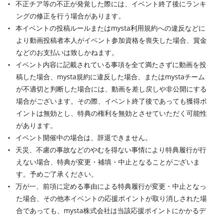
不正チア等の不正が発覚した際には、イベント終了後にランキ
ングの修正を行う場合があります。
本イベントの投稿ルールまたはmysta利用規約への違反などに
より動画投稿者本人がイベント参加資格を喪失した場合、賞金
などのお支払いは致しかねます。
イベント内容に記載されている事項を全て満たさずに動画を投
稿した場合、mysta規約に違反した場合、またはmystaチーム
が不適切と判断した場合には、動画を差し戻しや非公開にする
場合がございます。その際、イベント終了後であっても獲得ポ
イントは無効とし、特典の権利を無効とさせていただく可能性
があります。
イベント開催中の場合は、辞退できません。
天災、不慮の事故などのやむを得ない事情により特典履行が行
えない場合、特典が変更・補填・中止となることがございま
す。予めご了承ください。
万が一、前項に定める事由による特典履行が変更・中止となっ
た場合、その他本イベントの応援ポイントが取り消しされた場
合であっても、mysta株式会社は当該応援ポイントにかかるデ