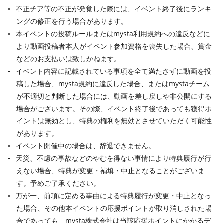
不正チア等の不正が発覚した際には、イベント終了後にランキ
ングの修正を行う場合があります。
本イベントの投稿ルールまたはmysta利用規約への違反などに
より動画投稿者本人がイベント参加資格を喪失した場合、賞金
などのお支払いは致しかねます。
イベント内容に記載されている事項を全て満たさずに動画を投
稿した場合、mysta規約に違反した場合、またはmystaチーム
が不適切と判断した場合には、動画を差し戻しや非公開にする
場合がございます。その際、イベント終了後であっても獲得ポ
イントは無効とし、特典の権利を無効とさせていただく可能性
があります。
イベント開催中の場合は、辞退できません。
天災、不慮の事故などのやむを得ない事情により特典履行が行
えない場合、特典が変更・補填・中止となることがございま
す。予めご了承ください。
万が一、前項に定める事由による特典履行が変更・中止となっ
た場合、その他本イベントの応援ポイントが取り消しされた場
合であっても、mysta株式会社は当該応援ポイントにかかるデ