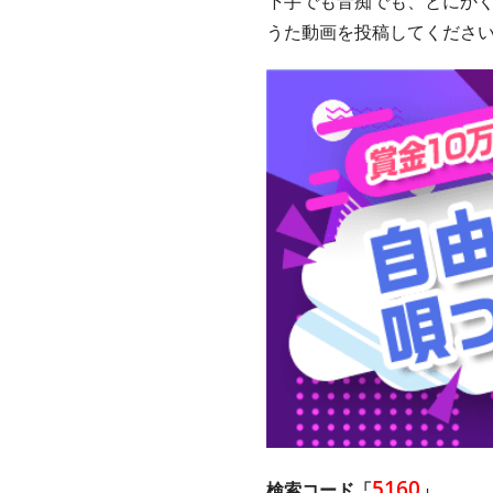
下手でも音痴でも、とにか
うた動画を投稿してくださ
5160
検索コード「
」