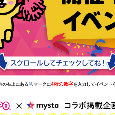
4桁の数字
リ内の右上にある
マークに
を入力してイベント