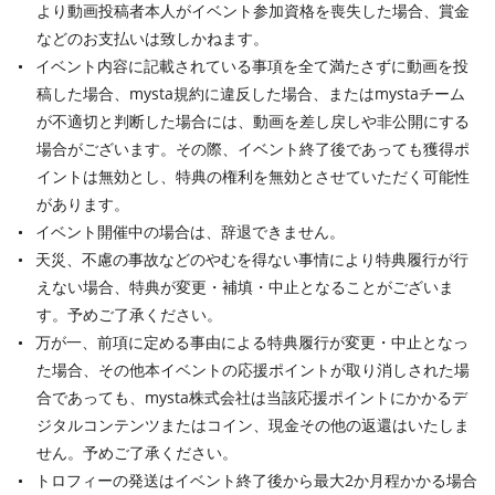
より動画投稿者本人がイベント参加資格を喪失した場合、賞金
などのお支払いは致しかねます。
イベント内容に記載されている事項を全て満たさずに動画を投
稿した場合、mysta規約に違反した場合、またはmystaチーム
が不適切と判断した場合には、動画を差し戻しや非公開にする
場合がございます。その際、イベント終了後であっても獲得ポ
イントは無効とし、特典の権利を無効とさせていただく可能性
があります。
イベント開催中の場合は、辞退できません。
天災、不慮の事故などのやむを得ない事情により特典履行が行
えない場合、特典が変更・補填・中止となることがございま
す。予めご了承ください。
万が一、前項に定める事由による特典履行が変更・中止となっ
た場合、その他本イベントの応援ポイントが取り消しされた場
合であっても、mysta株式会社は当該応援ポイントにかかるデ
ジタルコンテンツまたはコイン、現金その他の返還はいたしま
せん。予めご了承ください。
トロフィーの発送はイベント終了後から最大2か月程かかる場合