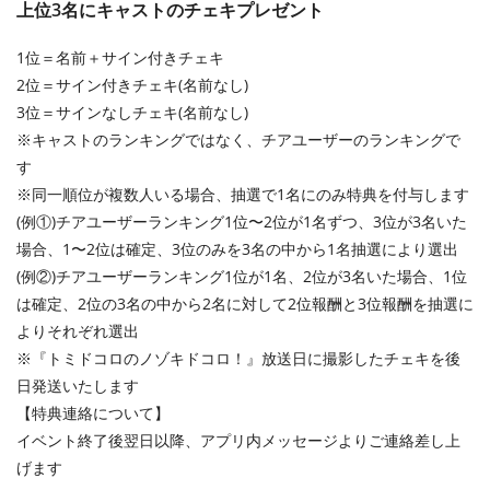
上位3名にキャストのチェキプレゼント
1位＝名前＋サイン付きチェキ
2位＝サイン付きチェキ(名前なし)
3位＝サインなしチェキ(名前なし)
※キャストのランキングではなく、チアユーザーのランキングで
す
※同一順位が複数人いる場合、抽選で1名にのみ特典を付与します
(例①)チアユーザーランキング1位〜2位が1名ずつ、3位が3名いた
場合、1〜2位は確定、3位のみを3名の中から1名抽選により選出
(例②)チアユーザーランキング1位が1名、2位が3名いた場合、1位
は確定、2位の3名の中から2名に対して2位報酬と3位報酬を抽選に
よりそれぞれ選出
※『トミドコロのノゾキドコロ！』放送日に撮影したチェキを後
日発送いたします
【特典連絡について】
イベント終了後翌日以降、アプリ内メッセージよりご連絡差し上
げます