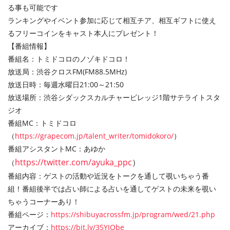
る事も可能です
ランキングやイベント参加に応じて相互チア、相互ギフトに使え
るフリーコインをキャスト本人にプレゼント！
【番組情報】
番組名：トミドコロのノゾキドコロ！
放送局：渋谷クロスFM(FM88.5MHz)
放送日時：毎週水曜日21:00～21:50
放送場所：渋谷シダックスカルチャービレッジ1階サテライトスタ
ジオ
番組MC：トミドコロ
（
https://grapecom.jp/talent_writer/tomidokoro/
）
番組アシスタントMC：あゆか
https://twitter.com/ayuka_ppc
）
（
番組内容：ゲストの活動や近況をトークを通して覗いちゃう番
組！番組後半では占い師による占いを通してゲストの未来を覗い
ちゃうコーナーあり！
番組ページ：
https://shibuyacrossfm.jp/program/wed/21.php
アーカイブ：
https://bit.ly/35YJObe