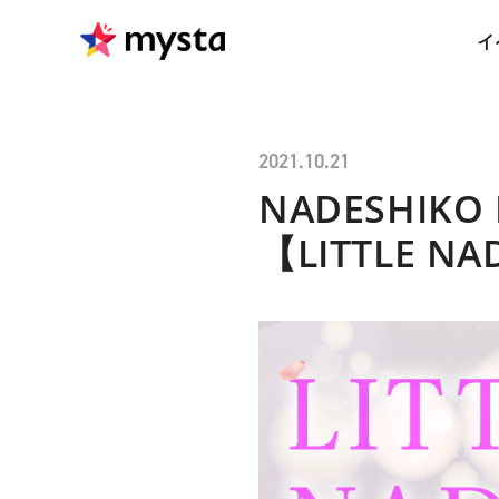
イ
2021.10.21
NADESHIK
【LITTLE N