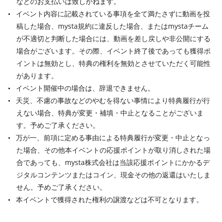
などのお支払いは致しかねます。
イベント内容に記載されている事項を全て満たさずに動画を投
稿した場合、mysta規約に違反した場合、またはmystaチーム
が不適切と判断した場合には、動画を差し戻しや非公開にする
場合がございます。その際、イベント終了後であっても獲得ポ
イントは無効とし、特典の権利を無効とさせていただく可能性
があります。
イベント開催中の場合は、辞退できません。
天災、不慮の事故などのやむを得ない事情により特典履行が行
えない場合、特典が変更・補填・中止となることがございま
す。予めご了承ください。
万が一、前項に定める事由による特典履行が変更・中止となっ
た場合、その他本イベントの応援ポイントが取り消しされた場
合であっても、mysta株式会社は当該応援ポイントにかかるデ
ジタルコンテンツまたはコイン、現金その他の返還はいたしま
せん。予めご了承ください。
本イベントで獲得された権利の譲渡などは不可となります。