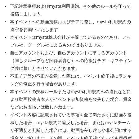
下記注意事項およびmysta利用規約、その他のルールを守って
投稿しましょう。
本イベントへの動画投稿およびチアに際し、mysta利用規約の
遵守をお願いいたします。
本イベントはmysta株式会社が主催しているものであり、アッ
プル社、グーグル社によるものではありません。
自己アカウントおよび、自己アカウントに準じるアカウント
（同じグループなど関係者含む）への応援はチア・ギフティン
グ共に禁止とさせていただきます。
不正チア等の不正が発覚した際には、イベント終了後にランキ
ングの修正を行う場合があります。
本イベントの投稿ルールまたはmysta利用規約への違反などに
より動画投稿者本人がイベント参加資格を喪失した場合、賞金
などのお支払いは致しかねます。
イベント内容に記載されている事項を全て満たさずに動画を投
稿した場合、mysta規約に違反した場合、またはmystaチーム
が不適切と判断した場合には、動画を差し戻しや非公開にする
場合がございます。その際、イベント終了後であっても獲得ポ