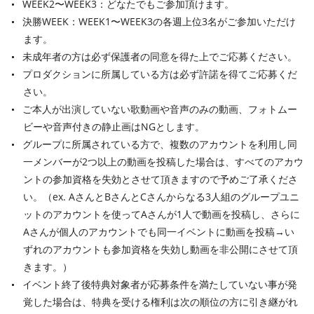
WEEK2〜WEEK3：どなたでもご参加頂けます。
決勝WEEK：WEEK1〜WEEK3の各週上位3名がご参加いただけ
ます。
未成年者の方は必ず保護者の同意を得た上でご応募ください。
プロダクションに所属している方は必ず許諾を得てご応募くだ
さい。
ご本人が出演していない歌動画や音声のみの動画、フォトムー
ビーや音声付きの静止画はNGとします。
グループに所属されている方で、複数のアカウントを利用し同
一メンバーが2つ以上の動画を投稿した場合は、すべてのアカウ
ントの参加資格を失効とさせて頂きますので予めご了承くださ
い。（ex. AさんとBさんとCさんからなる3人組のグループユニ
ットのアカウントを使ってAさんが1人で動画を投稿し、さらに
Aさんが個人のアカウントでも同一イベントに動画を投稿→い
ずれのアカウントも参加資格を失効し動画を非公開にさせて頂
きます。）
イベント終了後特典対象者が応募条件を満たしていない事が発
覚した場合は、特典を受ける権利は次の順位の方に引き継がれ