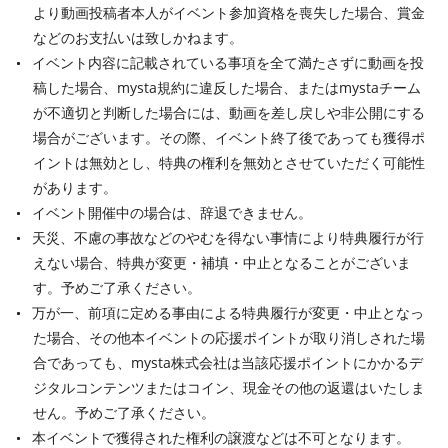
より動画投稿者本人がイベント参加資格を喪失した場合、賞金
などのお支払いは致しかねます。
イベント内容に記載されている事項を全て満たさずに動画を投
稿した場合、mysta規約に違反した場合、またはmystaチーム
が不適切と判断した場合には、動画を差し戻しや非公開にする
場合がございます。その際、イベント終了後であっても獲得ポ
イントは無効とし、特典の権利を無効とさせていただく可能性
があります。
イベント開催中の場合は、辞退できません。
天災、不慮の事故などのやむを得ない事情により特典履行が行
えない場合、特典が変更・補填・中止となることがございま
す。予めご了承ください。
万が一、前項に定める事由による特典履行が変更・中止となっ
た場合、その他本イベントの応援ポイントが取り消しされた場
合であっても、mysta株式会社は当該応援ポイントにかかるデ
ジタルコンテンツまたはコイン、現金その他の返還はいたしま
せん。予めご了承ください。
本イベントで獲得された権利の譲渡などは不可となります。