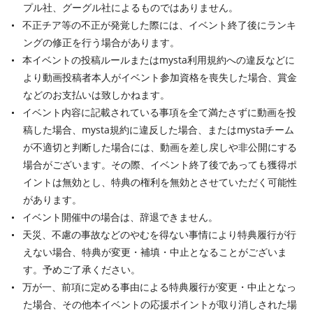
プル社、グーグル社によるものではありません。
不正チア等の不正が発覚した際には、イベント終了後にランキ
ングの修正を行う場合があります。
本イベントの投稿ルールまたはmysta利用規約への違反などに
より動画投稿者本人がイベント参加資格を喪失した場合、賞金
などのお支払いは致しかねます。
イベント内容に記載されている事項を全て満たさずに動画を投
稿した場合、mysta規約に違反した場合、またはmystaチーム
が不適切と判断した場合には、動画を差し戻しや非公開にする
場合がございます。その際、イベント終了後であっても獲得ポ
イントは無効とし、特典の権利を無効とさせていただく可能性
があります。
イベント開催中の場合は、辞退できません。
天災、不慮の事故などのやむを得ない事情により特典履行が行
えない場合、特典が変更・補填・中止となることがございま
す。予めご了承ください。
万が一、前項に定める事由による特典履行が変更・中止となっ
た場合、その他本イベントの応援ポイントが取り消しされた場