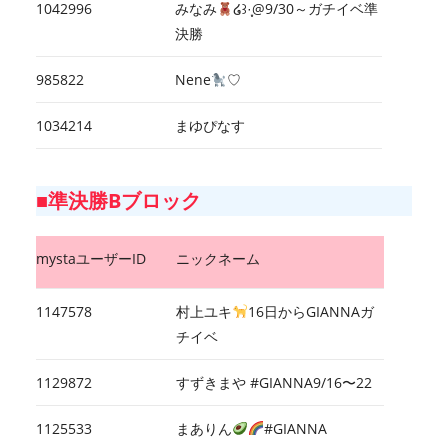
1042996
みなみ
໒꒱·̩͙@9/30～ガチイベ準
決勝
985822
Nene
♡
1034214
まゆぴなす
■準決勝Bブロック
mystaユーザーID
ニックネーム
1147578
村上ユキ
16日からGIANNAガ
チイベ
1129872
すずきまや #GIANNA9/16〜22
1125533
まありん
#GIANNA