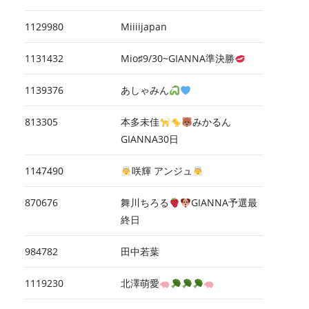
1129980
Miiiijapan
1131432
Mio♯9/30~GIANNA準決勝
1139376
あしゃみん
813305
本多未佳
みかるん
GIANNA30日
1147490
咲輝 アンジュ
870676
舞川ちろる
GIANNA予選最
終日
984782
田中若葉
1119230
北澤萌愛