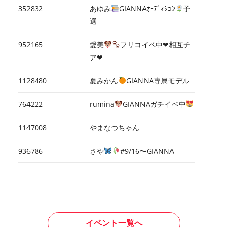
352832
あゆみ
GIANNAｵｰﾃﾞｨｼｮﾝ
予
選
952165
愛美
フリコイベ中❤︎相互チ
ア❤︎
1128480
夏みかん
GIANNA専属モデル
764222
rumina
GIANNAガチイベ中
1147008
やまなつちゃん
936786
さや
#9/16〜GIANNA
イベント一覧へ