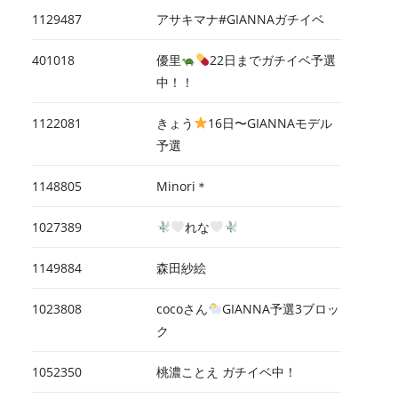
1129487
アサキマナ#GIANNAガチイベ
401018
優里
22日までガチイベ予選
中！！
1122081
きょう
16日〜GIANNAモデル
予選
1148805
Minori＊
1027389
れな
1149884
森田紗絵
1023808
cocoさん
GIANNA予選3ブロッ
ク
1052350
桃濃ことえ ガチイベ中！