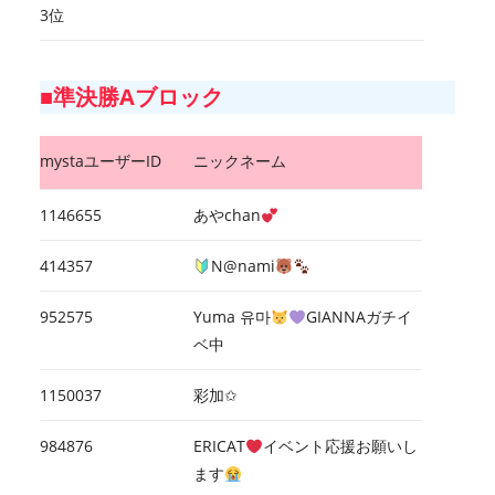
3位
■準決勝Aブロック
mystaユーザーID
ニックネーム
1146655
あやchan
414357
N@nami
952575
Yuma 유마
GIANNAガチイ
ベ中
1150037
彩加✩
984876
ERICAT
イベント応援お願いし
ます