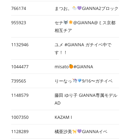
766174
まつお。
GIANNA2ブロック
955923
セナ
@GIANNA@ミス京都
相互チア
1132946
ユメ #GIANNA ガチイベ中で
す！！
1044477
misato
#GIANNA
739565
りーなっ
9/16〜ガチイベ
1148579
藤田 ゆり子 GIANNA専属モデル
AD
1007350
KAZAM I
1128289
橘亜沙美
GIANNAイベ