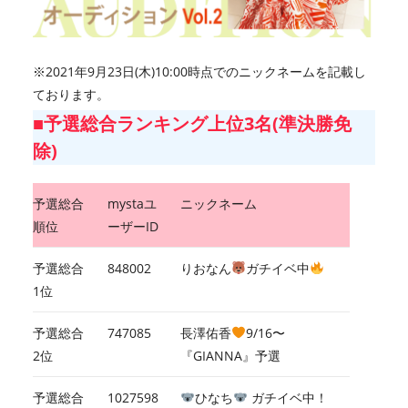
※2021年9月23日(木)10:00時点でのニックネームを記載し
ております。
■予選総合ランキング上位3名(準決勝免
除)
予選総合
mystaユ
ニックネーム
順位
ーザーID
予選総合
848002
りおなん
ガチイベ中
1位
予選総合
747085
長澤佑香
9/16〜
2位
『GIANNA』予選
予選総合
1027598
ひなち
ガチイベ中！