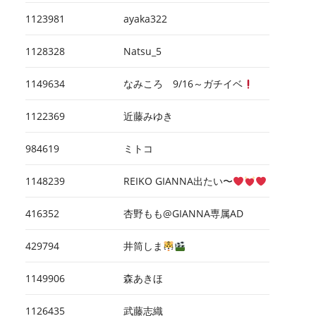
1123981
ayaka322
1128328
Natsu_5
1149634
なみころ 9/16～ガチイベ
1122369
近藤みゆき
984619
ミトコ
1148239
REIKO GIANNA出たい〜
416352
杏野もも@GIANNA専属AD
429794
井筒しま
1149906
森あきほ
1126435
武藤志織