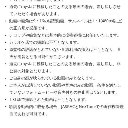
過去にmystaに投稿したことのある動画の場合、差し戻しさせ
ていただく場合があります。
動画の画角は9：16の縦型動画、サムネイルは1：1(480px以上)
の正方形が必須です。
テロップや編集などは基本的に投稿者様にお任せいたします。
カラオケ店での撮影は不可となります。
原盤権の許諾がとれていない音源利用の挿入は不可となり、音
声が消音となる可能性がございます。
過去にmystaに投稿したことのある動画の場合、差し戻し、非
公開の対象となります。
ご自身の顔が映られている動画のみとなります。
ご本人が出演していない動画や音声のみの動画、条件を満たし
ていないフォトムービーや音声付きの静止画はNGとします。
TikTokで撮影された動画は不可となります。
歌詞を動画内に載せる場合、JASRACとNexToneでの著作権管理
曲であれば可能です。