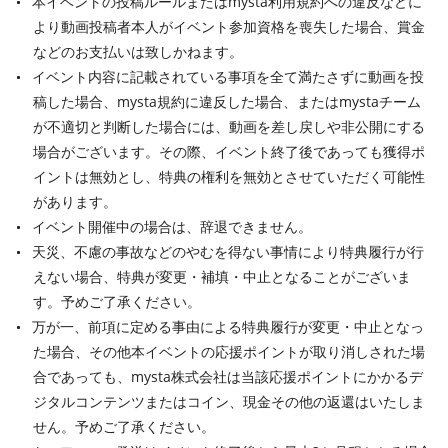
本イベントの投稿ルールまたはmysta利用規約への違反などに
より動画投稿者本人がイベント参加資格を喪失した場合、賞金
などのお支払いは致しかねます。
イベント内容に記載されている事項を全て満たさずに動画を投
稿した場合、mysta規約に違反した場合、またはmystaチーム
が不適切と判断した場合には、動画を差し戻しや非公開にする
場合がございます。その際、イベント終了後であっても獲得ポ
イントは無効とし、特典の権利を無効とさせていただく可能性
があります。
イベント開催中の場合は、辞退できません。
天災、不慮の事故などのやむを得ない事情により特典履行が行
えない場合、特典が変更・補填・中止となることがございま
す。予めご了承ください。
万が一、前項に定める事由による特典履行が変更・中止となっ
た場合、その他本イベントの応援ポイントが取り消しされた場
合であっても、mysta株式会社は当該応援ポイントにかかるデ
ジタルコンテンツまたはコイン、現金その他の返還はいたしま
せん。予めご了承ください。