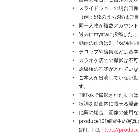
スライドショーの場合画像
（例：5枚のうち3枚はご
同一人物が複数アカウント
過去にmystaに投稿し
動画の画角は9：16の縦型
テロップや編集などは基本
カラオケ店での撮影は不可
原盤権の許諾がとれていな
ご本人が出演していない動
す。
TikTokで撮影された動
歌詞を動画内に載せる場合、
他薦の場合、画像の使用な
produce101練習生
(詳しくは
https://produce