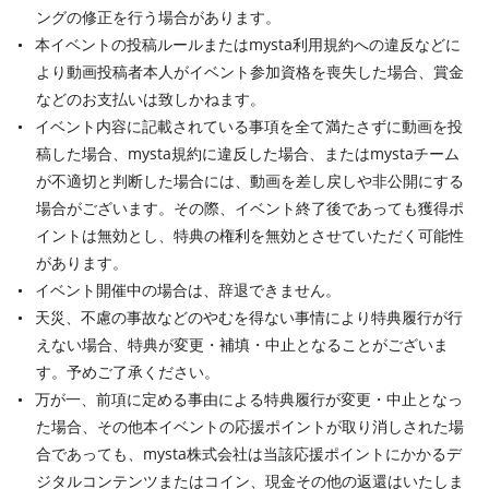
ングの修正を行う場合があります。
本イベントの投稿ルールまたはmysta利用規約への違反などに
より動画投稿者本人がイベント参加資格を喪失した場合、賞金
などのお支払いは致しかねます。
イベント内容に記載されている事項を全て満たさずに動画を投
稿した場合、mysta規約に違反した場合、またはmystaチーム
が不適切と判断した場合には、動画を差し戻しや非公開にする
場合がございます。その際、イベント終了後であっても獲得ポ
イントは無効とし、特典の権利を無効とさせていただく可能性
があります。
イベント開催中の場合は、辞退できません。
天災、不慮の事故などのやむを得ない事情により特典履行が行
えない場合、特典が変更・補填・中止となることがございま
す。予めご了承ください。
万が一、前項に定める事由による特典履行が変更・中止となっ
た場合、その他本イベントの応援ポイントが取り消しされた場
合であっても、mysta株式会社は当該応援ポイントにかかるデ
ジタルコンテンツまたはコイン、現金その他の返還はいたしま