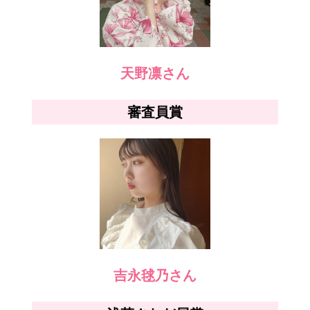
天野凛さん
審査員賞
吉永毬乃さん