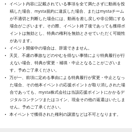
イベント内容に記載されている事項を全て満たさずに動画を投
稿した場合、mysta規約に違反した場合、またはmystaチーム
が不適切と判断した場合には、動画を差し戻しや非公開にする
場合がございます。その際、イベント終了後であっても獲得ポ
イントは無効とし、特典の権利を無効とさせていただく可能性
があります。
イベント開催中の場合は、辞退できません。
天災、不慮の事故などのやむを得ない事情により特典履行が行
えない場合、特典が変更・補填・中止となることがございま
す。予めご了承ください。
万が一、前項に定める事由による特典履行が変更・中止となっ
た場合、その他本イベントの応援ポイントが取り消しされた場
合であっても、mysta株式会社は当該応援ポイントにかかるデ
ジタルコンテンツまたはコイン、現金その他の返還はいたしま
せん。予めご了承ください。
本イベントで獲得された権利の譲渡などは不可となります。