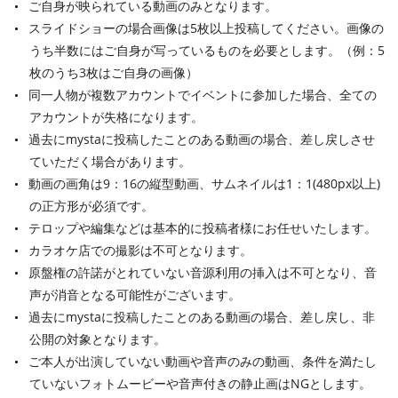
ご自身が映られている動画のみとなります。
スライドショーの場合画像は5枚以上投稿してください。画像の
うち半数にはご自身が写っているものを必要とします。（例：5
枚のうち3枚はご自身の画像）
同一人物が複数アカウントでイベントに参加した場合、全ての
アカウントが失格になります。
過去にmystaに投稿したことのある動画の場合、差し戻しさせ
ていただく場合があります。
動画の画角は9：16の縦型動画、サムネイルは1：1(480px以上)
の正方形が必須です。
テロップや編集などは基本的に投稿者様にお任せいたします。
カラオケ店での撮影は不可となります。
原盤権の許諾がとれていない音源利用の挿入は不可となり、音
声が消音となる可能性がございます。
過去にmystaに投稿したことのある動画の場合、差し戻し、非
公開の対象となります。
ご本人が出演していない動画や音声のみの動画、条件を満たし
ていないフォトムービーや音声付きの静止画はNGとします。