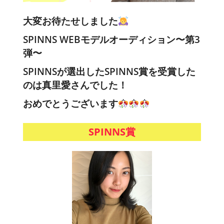
大変お待たせしました
SPINNS WEBモデルオーディション〜第3
弾〜
SPINNSが選出したSPINNS賞を受賞した
のは真里愛さんでした！
おめでとうございます
SPINNS賞