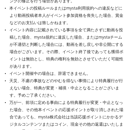
ングの修正を行う場合があります。
本イベントの投稿ルールまたはmysta利用規約への違反などに
より動画投稿者本人がイベント参加資格を喪失した場合、賞金
などのお支払いは致しかねます。
イベント内容に記載されている事項を全て満たさずに動画を投
稿した場合、mysta規約に違反した場合、またはmystaチーム
が不適切と判断した場合には、動画を差し戻しや非公開にする
場合がございます。その際、イベント終了後であっても獲得ポ
イントは無効とし、特典の権利を無効とさせていただく可能性
があります。
イベント開催中の場合は、辞退できません。
天災、不慮の事故などのやむを得ない事情により特典履行が行
えない場合、特典が変更・補填・中止となることがございま
す。予めご了承ください。
万が一、前項に定める事由による特典履行が変更・中止となっ
た場合、その他本イベントの応援ポイントが取り消しされた場
合であっても、mysta株式会社は当該応援ポイントにかかるデ
ジタルコンテンツまたはコイン、現金その他の返還はいたしま