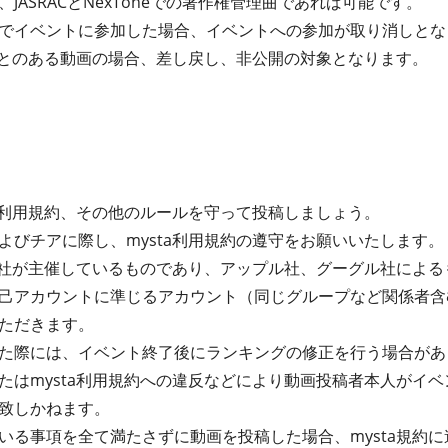
JASRACとNexToneでの著作権管理曲であれば可能です。
でイベントに参加した場合、イベントへの参加が取り消しとな
たことのある動画の場合、差し戻し、非公開の対象となります。
ta利用規約、その他のルールを守って投稿しましょう。
よびチアに際し、mysta利用規約の遵守をお願いいたします。
式会社が主催しているものであり、アップル社、グーグル社によ
己アカウントに準じるアカウント（同じグループなど関係者含
ただきます。
た際には、イベント終了後にランキングの修正を行う場合があ
たはmysta利用規約への違反などにより動画投稿者本人がイ
致しかねます。
る事項を全て満たさずに動画を投稿した場合、mysta規約に違