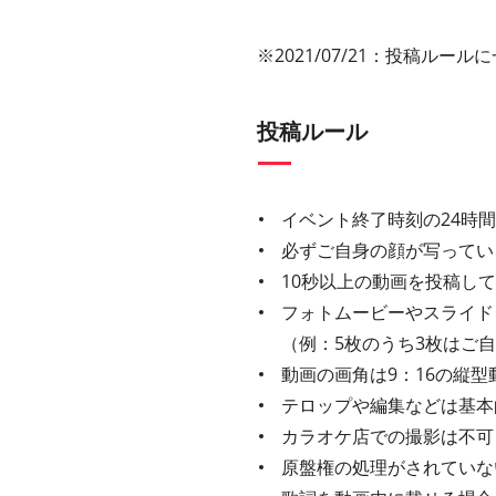
※2021/07/21：投稿ルー
投稿ルール
イベント終了時刻の24時
必ずご自身の顔が写ってい
10秒以上の動画を投稿し
フォトムービーやスライド
（例：5枚のうち3枚はご
動画の画角は9：16の縦型
テロップや編集などは基本
カラオケ店での撮影は不可
原盤権の処理がされていな