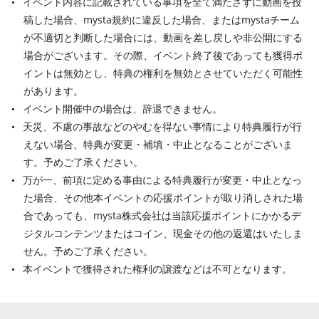
イベント内容に記載されている事項を全て満たさずに動画を投
稿した場合、mysta規約に違反した場合、またはmystaチーム
が不適切と判断した場合には、動画を差し戻しや非公開にする
場合がございます。その際、イベント終了後であっても獲得ポ
イントは無効とし、特典の権利を無効とさせていただく可能性
があります。
イベント開催中の場合は、辞退できません。
天災、不慮の事故などのやむを得ない事情により特典履行が行
えない場合、特典が変更・補填・中止となることがございま
す。予めご了承ください。
万が一、前項に定める事由による特典履行が変更・中止となっ
た場合、その他本イベントの応援ポイントが取り消しされた場
合であっても、mysta株式会社は当該応援ポイントにかかるデ
ジタルコンテンツまたはコイン、現金その他の返還はいたしま
せん。予めご了承ください。
本イベントで獲得された権利の譲渡などは不可となります。