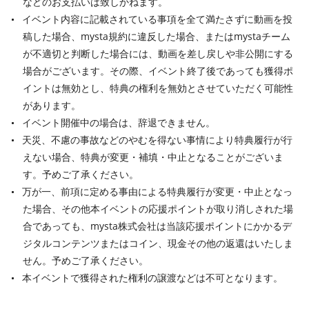
などのお支払いは致しかねます。
イベント内容に記載されている事項を全て満たさずに動画を投
稿した場合、mysta規約に違反した場合、またはmystaチーム
が不適切と判断した場合には、動画を差し戻しや非公開にする
場合がございます。その際、イベント終了後であっても獲得ポ
イントは無効とし、特典の権利を無効とさせていただく可能性
があります。
イベント開催中の場合は、辞退できません。
天災、不慮の事故などのやむを得ない事情により特典履行が行
えない場合、特典が変更・補填・中止となることがございま
す。予めご了承ください。
万が一、前項に定める事由による特典履行が変更・中止となっ
た場合、その他本イベントの応援ポイントが取り消しされた場
合であっても、mysta株式会社は当該応援ポイントにかかるデ
ジタルコンテンツまたはコイン、現金その他の返還はいたしま
せん。予めご了承ください。
本イベントで獲得された権利の譲渡などは不可となります。