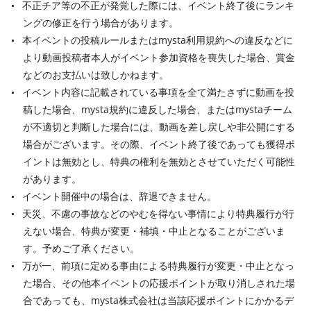
不正チア等の不正が発覚した際には、イベント終了後にランキ
ングの修正を行う場合があります。
本イベントの投稿ルールまたはmysta利用規約への違反などに
より動画投稿者本人がイベント参加資格を喪失した場合、賞金
などのお支払いは致しかねます。
イベント内容に記載されている事項を全て満たさずに動画を投
稿した場合、mysta規約に違反した場合、またはmystaチーム
が不適切と判断した場合には、動画を差し戻しや非公開にする
場合がございます。その際、イベント終了後であっても獲得ポ
イントは無効とし、特典の権利を無効とさせていただく可能性
があります。
イベント開催中の場合は、辞退できません。
天災、不慮の事故などのやむを得ない事情により特典履行が行
えない場合、特典が変更・補填・中止となることがございま
す。予めご了承ください。
万が一、前項に定める事由による特典履行が変更・中止となっ
た場合、その他本イベントの応援ポイントが取り消しされた場
合であっても、mysta株式会社は当該応援ポイントにかかるデ