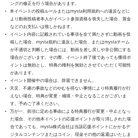
ングの修正を行う場合があります。
本イベントの投稿ルールまたはmysta利用規約への違反などに
より動画投稿者本人がイベント参加資格を喪失した場合、賞金
などのお支払いは致しかねます。
イベント内容に記載されている事項を全て満たさずに動画を投
稿した場合、mysta規約に違反した場合、またはmystaチーム
が不適切と判断した場合には、動画を差し戻しや非公開にする
場合がございます。その際、イベント終了後であっても獲得ポ
イントは無効とし、特典の権利を無効とさせていただく可能性
があります。
イベント開催中の場合は、辞退できません。
天災、不慮の事故などのやむを得ない事情により特典履行が行
えない場合、特典が変更・補填・中止となることがございま
す。予めご了承ください。
万が一、前項に定める事由による特典履行が変更・中止となっ
た場合、その他本イベントの応援ポイントが取り消しされた場
合であっても、mysta株式会社は当該応援ポイントにかかるデ
ジタルコンテンツまたはコイン、現金その他の返還はいたしま