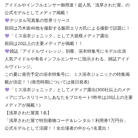
アイドルやインフルエンサー御用達！超人気「浅草さわだ屋」の
公式モデルとしてメディア掲載！
デジタル写真集の世界リリース
前回は乃木坂46他を撮影する飯田エリカ氏による撮影で話題に！
「ミス浴衣ジェニック」として大規模メディア露出
前回は20以上の主要メディアが掲載！！
雑誌「アイドルヴィレッジ」別冊、浴衣特集号にモデル出演
人気アイドルや有名インフルエンサーに指示される、雑誌アイド
ルヴィレッジ。
この夏に発売予定の浴衣特集号に、ミス浴衣ジェニックの特集掲
載が決定！！(発売時期については後日発表)
「ミス浴衣ジェニック」としてメディア露出(300社以上のメデ
ィアにプレスリリースしあなたをプロモート!!昨年は20以上の主要
メディアが掲載！)
【浅草さわだ屋賞 1名】
「浅草さわだ屋で特別着物コーデ＆レンタル！利用券1万円分」
公式モデルとして活躍！！全出場者の中から1名選出！