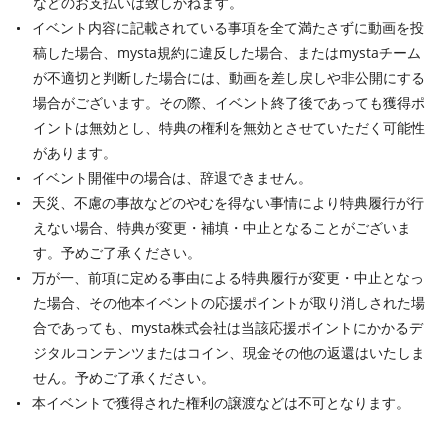
などのお支払いは致しかねます。
イベント内容に記載されている事項を全て満たさずに動画を投
稿した場合、mysta規約に違反した場合、またはmystaチーム
が不適切と判断した場合には、動画を差し戻しや非公開にする
場合がございます。その際、イベント終了後であっても獲得ポ
イントは無効とし、特典の権利を無効とさせていただく可能性
があります。
イベント開催中の場合は、辞退できません。
天災、不慮の事故などのやむを得ない事情により特典履行が行
えない場合、特典が変更・補填・中止となることがございま
す。予めご了承ください。
万が一、前項に定める事由による特典履行が変更・中止となっ
た場合、その他本イベントの応援ポイントが取り消しされた場
合であっても、mysta株式会社は当該応援ポイントにかかるデ
ジタルコンテンツまたはコイン、現金その他の返還はいたしま
せん。予めご了承ください。
本イベントで獲得された権利の譲渡などは不可となります。