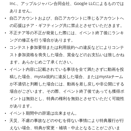
Inc.、アップルジャパン合同会社、Google LLCによるものでは
ありません。
自己アカウントおよび、自己アカウントに準じるアカウントへ
の応援はチア・ギフティング共に禁止とさせていただきます。
不正チア等の不正が発覚した際には、イベント終了後にランキ
ングの修正を行う場合があります。
コンテスト参加要領または利用規約への違反などによりコンテ
スト参加資格を喪失した場合、賞金などのお支払いは致しかね
ます。あらかじめご了承ください。
イベント内容に記載されている事項を全て満たさずに動画を投
稿した場合、mysta規約に違反した場合、またはmystaチーム
が不適切と判断した場合には、動画を差し戻しや非公開にする
場合がございます。その際、イベント終了後であっても獲得ポ
イントは無効とし、特典の権利を無効とさせていただく可能性
があります。
イベント期間中の辞退は出来ません。
天災、不慮の事故などのやむを得ない事情により特典履行が行
えない場合、特典が変更・補填・中止となることがございま