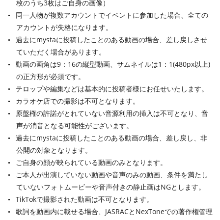
枚のうち3枚はご自身の画像）
同一人物が複数アカウントでイベントに参加した場合、全ての
アカウントが失格になります。
過去にmystaに投稿したことのある動画の場合、差し戻しさせ
ていただく場合があります。
動画の画角は9：16の縦型動画、サムネイルは1：1(480px以上)
の正方形が必須です。
テロップや編集などは基本的に投稿者様にお任せいたします。
カラオケ店での撮影は不可となります。
原盤権の許諾がとれていない音源利用の挿入は不可となり、音
声が消音となる可能性がございます。
過去にmystaに投稿したことのある動画の場合、差し戻し、非
公開の対象となります。
ご自身の顔が映られている動画のみとなります。
ご本人が出演していない動画や音声のみの動画、条件を満たし
ていないフォトムービーや音声付きの静止画はNGとします。
TikTokで撮影された動画は不可となります。
歌詞を動画内に載せる場合、JASRACとNexToneでの著作権管理