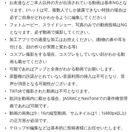
お友達などご本人以外の方が出演されている動画は基本NGとな
ります。(ペットは可。複数人でしか披露できない特技の場合は
必ずご自身がどれかわかるように編集してください)
フォトムービー、スライドショー、写真のみでの動画投稿はNG
となります。必ず動画で撮影してください。
加工アプリでの過度な加工はお控えください。(動物の鼻や耳を
付ける、顔の作りが実際と変わる等)
コスプレ撮影をする場合、コスプレをしていない顔がわかる動
画も載せてください
可能であればアップと全身がわかる動画でお願いします。
原盤権の許諾がとれていない音源利用の挿入は不可となり、音
声が消音となる可能性がございます。
TikTokで撮影された動画は不可となります。
歌詞を動画内に載せる場合、JASRACとNexToneでの著作権管理
曲であれば可能です。
動画の画角は9：16の縦型動画、サムネイルは1：1(480px以上)
の正方形が必須です。
テロップや編集などは基本的に投稿者様にお任せいたします。