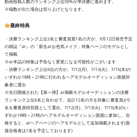
動画投稿人数のランキング上位50%が準決勝に進めます。
※端数が出た場合は切り上げとなります。
最終特典
・決勝ランキング上位2名と審査員賞1名の方が、9月12日発売予定
の雑誌『ar』の「新生arお色気メイク」特集ページのモデルとし
て掲載
※ar本誌の特集は予告なく変更になる可能性がございます
・決勝ランキング上位6位の方が、7/12(月)、7/13(火)、7/15(木)の
いずれか18時～21時に行われるヘアモデルオーディション面接対
象者に選出
※先日開催された【第一弾】ar掲載モデルオーディションの決勝
ランキング上位6名と合わせて、合計12名の方を対象に審査員が5
名を審査員特別賞として選出、7/12(月)、7/13(火)、7/15(木)のい
ずれか18時～21時のヘアモデルオーディション面接に参加し、合
格すると、arヘアページのヘアモデルとして追加掲載されます(面
接合格者は1名を予定しております)