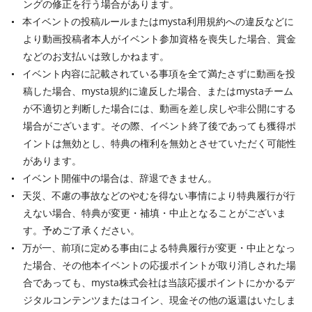
ングの修正を行う場合があります。
本イベントの投稿ルールまたはmysta利用規約への違反などに
より動画投稿者本人がイベント参加資格を喪失した場合、賞金
などのお支払いは致しかねます。
イベント内容に記載されている事項を全て満たさずに動画を投
稿した場合、mysta規約に違反した場合、またはmystaチーム
が不適切と判断した場合には、動画を差し戻しや非公開にする
場合がございます。その際、イベント終了後であっても獲得ポ
イントは無効とし、特典の権利を無効とさせていただく可能性
があります。
イベント開催中の場合は、辞退できません。
天災、不慮の事故などのやむを得ない事情により特典履行が行
えない場合、特典が変更・補填・中止となることがございま
す。予めご了承ください。
万が一、前項に定める事由による特典履行が変更・中止となっ
た場合、その他本イベントの応援ポイントが取り消しされた場
合であっても、mysta株式会社は当該応援ポイントにかかるデ
ジタルコンテンツまたはコイン、現金その他の返還はいたしま