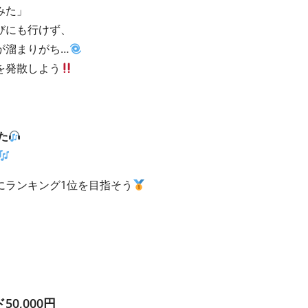
みた」
びにも行けず、
が溜まりがち…
を発散しよう
た
にランキング1位を目指そう
0,000円